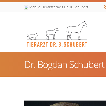
Mobile Tierarztpraxis Dr. B. Schubert
Dr. Bogdan Schubert