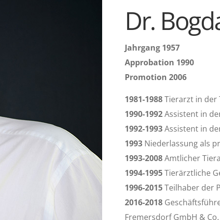
Dr. Bogd
Jahrgang 1957
Approbation 1990
Promotion 2006
1981-1988
Tierarzt in der
1990-1992
Assistent in de
1992-1993
Assistent in der
1993
Niederlassung als pr
1993-2008
Amtlicher Tiera
1994-1995
Tierärztliche 
1996-2015
Teilhaber der P
2016-2018
Geschäftsführer
Fremersdorf GmbH & Co.