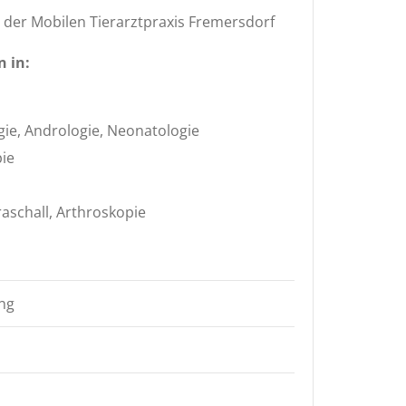
 der Mobilen Tierarztpraxis Fremersdorf
n in:
gie, Andrologie, Neonatologie
pie
aschall, Arthroskopie
ung